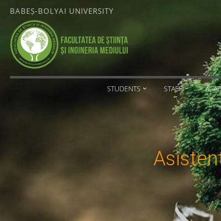
Skip
BABEȘ-BOLYAI UNIVERSITY
to
content
FACULTATEA
DE ȘTIINȚA
ȘI
INGINERIA
MEDIULUI
STUDENTS
STAFF
ACA
BABEȘ-
BOLYAI
UNIVERSITY
Asisten