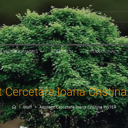
Search
for:
DEMIC PROGRAMMES
ADMISSION
INTERNATIONAL
t Cercetare Ioana Cristin
Home
Staff
Asistent Cercetare Ioana Cristina PIȘTEA