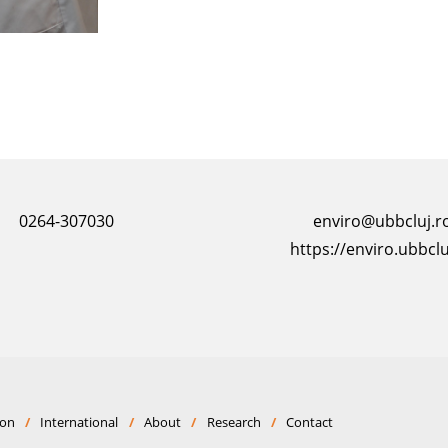
0264-307030
enviro@ubbcluj.r
https://enviro.ubbclu
ion
/
International
/
About
/
Research
/
Contact