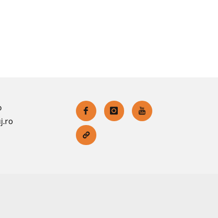
o
j.ro