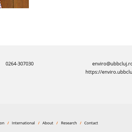
0264-307030
enviro@ubbcluj.r
https://enviro.ubbclu
ion
/
International
/
About
/
Research
/
Contact