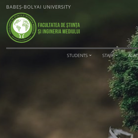
Skip
BABEȘ-BOLYAI UNIVERSITY
to
content
FACULTATEA
DE ȘTIINȚA
ȘI
INGINERIA
MEDIULUI
STUDENTS
STAFF
ACA
BABEȘ-
BOLYAI
UNIVERSITY