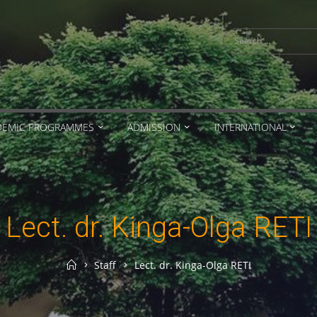
Search
for:
DEMIC PROGRAMMES
ADMISSION
INTERNATIONAL
Lect. dr. Kinga-Olga RETI
Home
Staff
Lect. dr. Kinga-Olga RETI