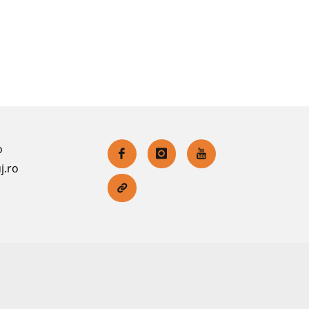
o
j.ro