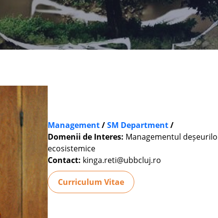
Management
/
SM Department
/
Domenii de Interes:
Managementul deșeurilor,
ecosistemice
Contact:
kinga.reti@ubbcluj.ro
Curriculum Vitae