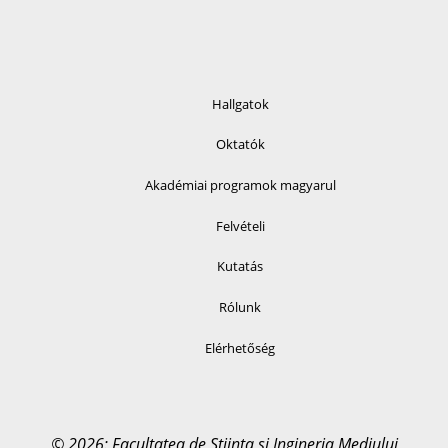
Hallgatok
Oktatók
Akadémiai programok magyarul
Felvételi
Kutatás
Rólunk
Elérhetőség
© 2026: Facultatea de Știința și Ingineria Mediului