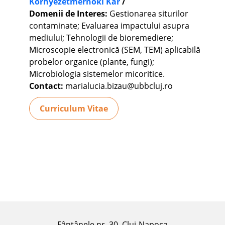
Környezetmérnöki Kar
/
Domenii de Interes:
Gestionarea siturilor
contaminate; Evaluarea impactului asupra
mediului; Tehnologii de bioremediere;
Microscopie electronică (SEM, TEM) aplicabilă
probelor organice (plante, fungi);
Microbiologia sistemelor micoritice.
Contact:
marialucia.bizau@ubbcluj.ro
Curriculum Vitae
Fântânele nr. 30, Cluj-Napoca