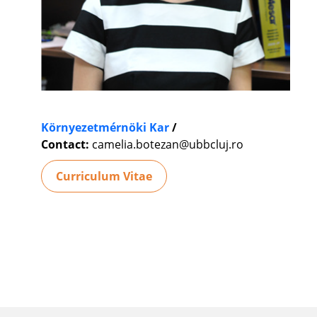
Környezetmérnöki Kar
/
Contact:
camelia.botezan@ubbcluj.ro
Curriculum Vitae