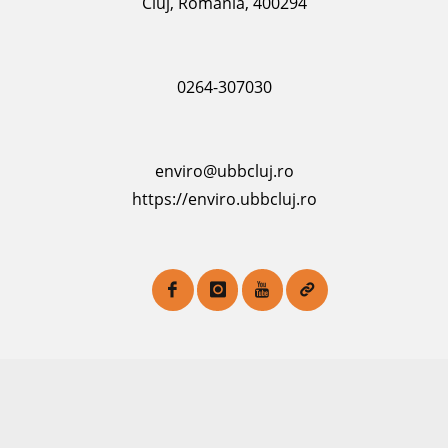
Cluj, România, 400294
0264-307030
enviro@ubbcluj.ro
https://enviro.ubbcluj.ro