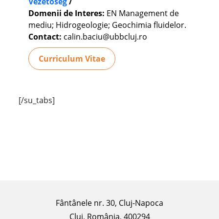
Vezetőség
/
Domenii de Interes:
EN Management de
mediu; Hidrogeologie; Geochimia fluidelor.
Contact:
calin.baciu@ubbcluj.ro
Curriculum Vitae
[/su_tabs]
Fântânele nr. 30, Cluj-Napoca
Cluj, România, 400294