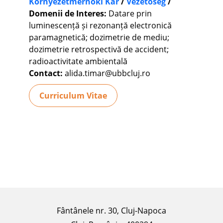
Környezetmérnöki Kar
/
Vezetőség
/
Domenii de Interes:
Datare prin
luminescență și rezonanță electronică
paramagnetică; dozimetrie de mediu;
dozimetrie retrospectivă de accident;
radioactivitate ambientală
Contact:
alida.timar@ubbcluj.ro
Curriculum Vitae
Fântânele nr. 30, Cluj-Napoca