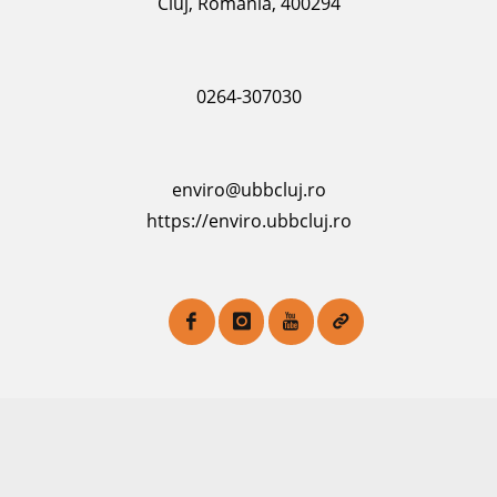
Cluj, România, 400294
0264-307030
enviro@ubbcluj.ro
https://enviro.ubbcluj.ro