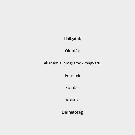
Hallgatok
Oktatók
Akadémiai programok magyarul
Felvételi
Kutatás
Rólunk
Elérhetőség