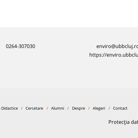
0264-307030
enviro@ubbcluj.r
https://enviro.ubbclu
 Didactice
/
Cercetare
/
Alumni
/
Despre
/
Alegeri
/
Contact
Protecția da