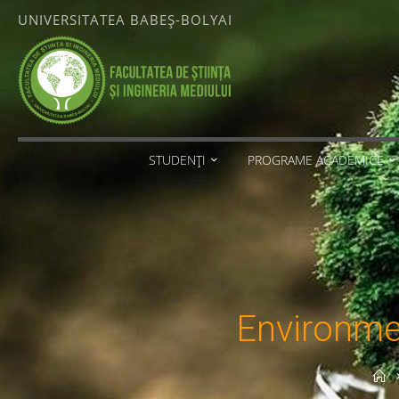
Skip
UNIVERSITATEA BABEȘ-BOLYAI
to
content
FACULTATEA
DE ȘTIINȚA
ȘI
INGINERIA
MEDIULUI
STUDENȚI
PROGRAME ACADEMICE
UNIVERSITATEA
BABEȘ-
BOLYAI
Environmen
H