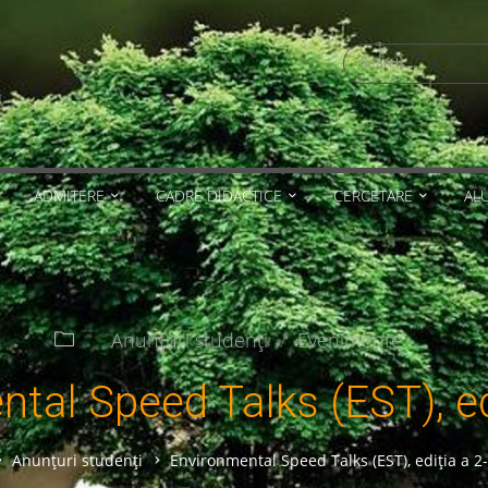
Search
for:
ADMITERE
CADRE DIDACTICE
CERCETARE
AL
Anunțuri studenți
/
Evenimente
tal Speed Talks (EST), ed
ome
Anunțuri studenți
Environmental Speed Talks (EST), ediţia a 2