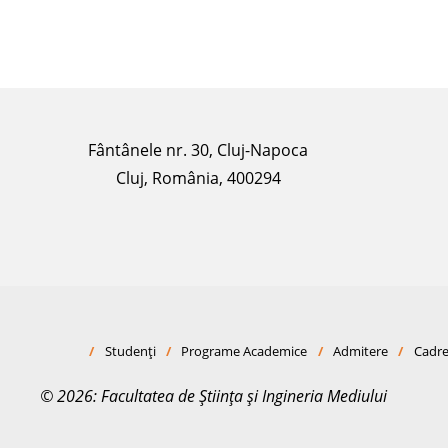
Fântânele nr. 30, Cluj-Napoca
Cluj, România, 400294
/
Studenți
/
Programe Academice
/
Admitere
/
Cadre
© 2026: Facultatea de Știința și Ingineria Mediului