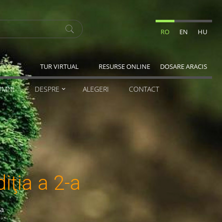
RO
EN
HU
TUR VIRTUAL
RESURSE ONLINE
DOSARE ARACIS
UMNI
DESPRE
ALEGERI
CONTACT
iţia a 2-a
-a