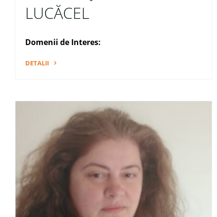
LUCĂCEL
Domenii de Interes:
DETALII
"Secretar
Șef
–
Simona
LUCĂCEL"