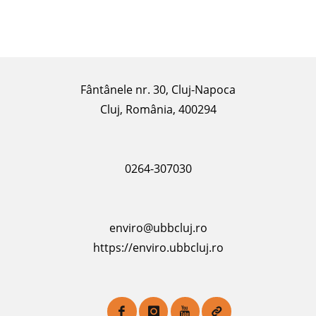
–
Luana
TURCU"
Fântânele nr. 30, Cluj-Napoca
Cluj, România, 400294
0264-307030
enviro@ubbcluj.ro
https://enviro.ubbcluj.ro