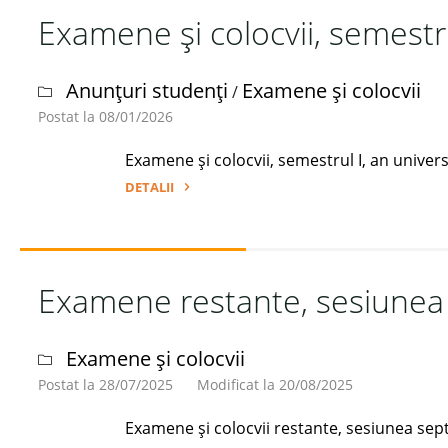
Examene și colocvii, semestr
semestrul
II,
an
Anunțuri studenți
Examene și colocvii
/
universitar
Postat la 08/01/2026
2025-
2026"
Examene și colocvii, semestrul I, an univer
DETALII
"Examene
și
colocvii,
Examene restante, sesiunea
semestrul
I,
an
Examene și colocvii
universitar
Postat la 28/07/2025
Modificat la 20/08/2025
2025-
2026"
Examene și colocvii restante, sesiunea s