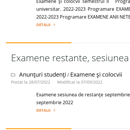
Examene și colocvii semestrul II Progra
universitar. 2022-2023 Programare EXAME
2022-2023 Programare EXAMENE ANII NETERM
DETALII
"Examene
și
colocvii,
Examene restante, sesiunea
semestrul
II
an
Anunțuri studenți
Examene și colocvii
/
universitar
Postat la 28/07/2022
Modificat la 07/09/2022
2022-
2023"
Examene sesiunea de restanțe septembri
septembrie 2022
DETALII
"Examene
restante,