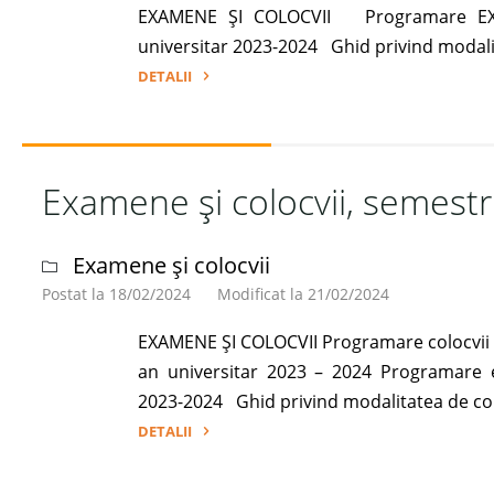
EXAMENE ȘI COLOCVII Programare EXA
universitar 2023-2024 Ghid privind modalit
DETALII
"Examene
și
colocvii,
Examene și colocvii, semestr
sesiunea
septembrie,
an
Examene și colocvii
universitar
Postat la 18/02/2024
Modificat la 21/02/2024
2023-
2024"
EXAMENE ȘI COLOCVII Programare colocvii 
an universitar 2023 – 2024 Programare 
2023-2024 Ghid privind modalitatea de co
DETALII
"Examene
și