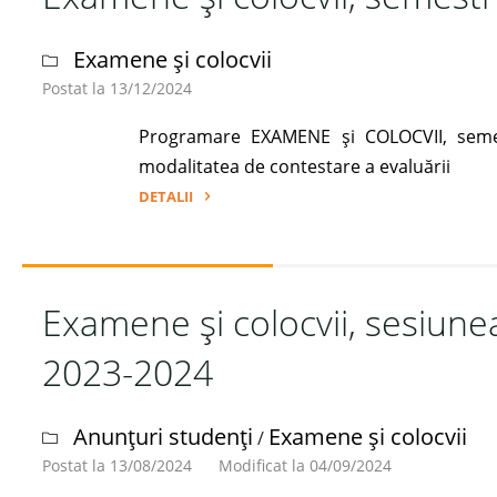
II,
an
Examene și colocvii
universitar
Postat la 13/12/2024
2024-
2025"
Programare EXAMENE și COLOCVII, semest
modalitatea de contestare a evaluării
DETALII
"Examene
și
colocvii,
Examene și colocvii, sesiune
semestrul
I,
2023-2024
an
universitar
2024-
Anunțuri studenți
Examene și colocvii
/
2025"
Postat la 13/08/2024
Modificat la 04/09/2024