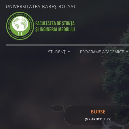
Skip
UNIVERSITATEA BABEȘ-BOLYAI
to
content
FACULTATEA
DE ȘTIINȚA
ȘI
INGINERIA
MEDIULUI
STUDENȚI
PROGRAME ACADEMICE
UNIVERSITATEA
BABEȘ-
BOLYAI
"
BURSE
(NR ARTICOLE:22)