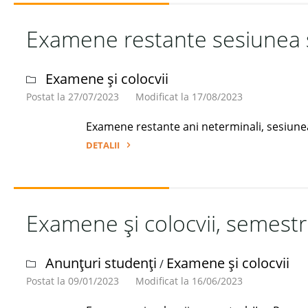
colocvii,
Examene restante sesiunea
semestrul
I,
an
Examene și colocvii
universitar
Postat la 27/07/2023
Modificat la 17/08/2023
2023-
2024"
Examene restante ani neterminali, sesiun
DETALII
"Examene
restante
sesiunea
Examene și colocvii, semestr
septembrie
2023"
Anunțuri studenți
Examene și colocvii
/
Postat la 09/01/2023
Modificat la 16/06/2023