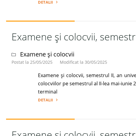
DETALII
"Examene
restante,
sesiunea
Examene și colocvii, semestru
septembrie
2025"
Examene și colocvii
Postat la 25/05/2025
Modificat la 30/05/2025
Examene și colocvii, semestrul II, an u
colocviilor pe semestrul al II-lea mai-iuni
terminal
DETALII
"Examene
și
colocvii,
Examene și colocvii, semestr
semestrul