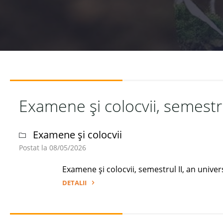
Examene și colocvii, semestru
Examene și colocvii
Postat la 08/05/2026
Examene și colocvii, semestrul II, an unive
DETALII
"Examene
și
colocvii,