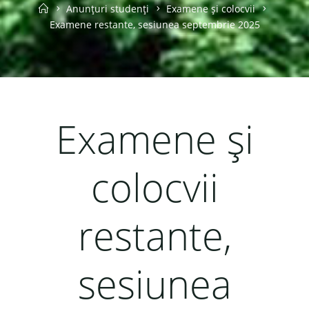
Home
Anunțuri studenți
Examene și colocvii
Examene restante, sesiunea septembrie 2025
Examene și
colocvii
restante,
sesiunea