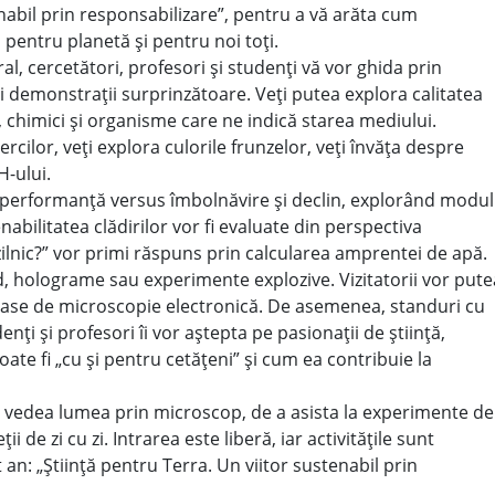
nabil prin responsabilizare”, pentru a vă arăta cum
pentru planetă și pentru noi toți.
l, cercetători, profesori și studenți vă vor ghida prin
și demonstrații surprinzătoare. Veți putea explora calitatea
i, chimici și organisme care ne indică starea mediului.
rcilor, veți explora culorile frunzelor, veți învăța despre
H-ului.
 performanță versus îmbolnăvire și declin, explorând modul
nabilitatea clădirilor vor fi evaluate din perspectiva
lnic?” vor primi răspuns prin calcularea amprentei de apă.
id, holograme sau experimente explozive. Vizitatorii vor pute
uloase de microscopie electronică. De asemenea, standuri cu
enți și profesori îi vor aștepta pe pasionații de știință,
te fi „cu și pentru cetățeni” și cum ea contribuie la
 vedea lumea prin microscop, de a asista la experimente de
i de zi cu zi. Intrarea este liberă, iar activitățile sunt
an: „Știință pentru Terra. Un viitor sustenabil prin