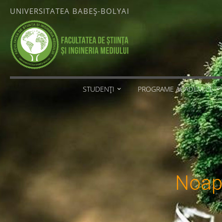
Skip
UNIVERSITATEA BABEȘ-BOLYAI
to
content
FACULTATEA
DE ȘTIINȚA
ȘI
INGINERIA
MEDIULUI
STUDENȚI
PROGRAME ACADEMICE
UNIVERSITATEA
BABEȘ-
BOLYAI
Noap