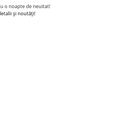
ru o noapte de neuitat!
talii și noutăți!