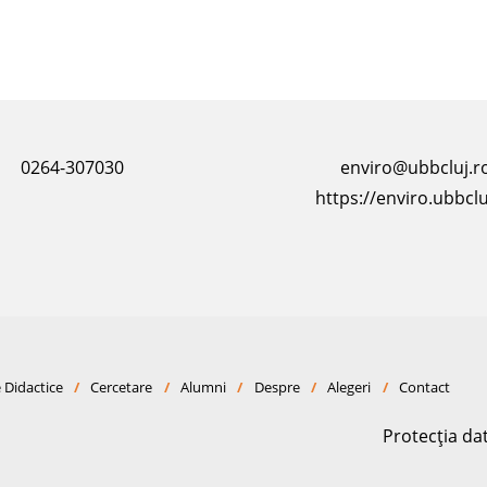
0264-307030
enviro@ubbcluj.r
https://enviro.ubbclu
 Didactice
/
Cercetare
/
Alumni
/
Despre
/
Alegeri
/
Contact
Protecția da