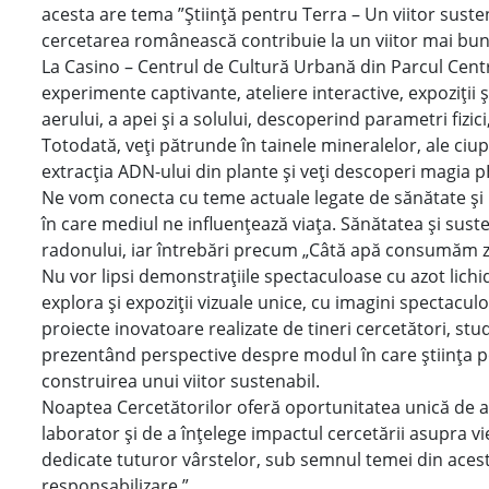
acesta are tema ”Știință pentru Terra – Un viitor suste
cercetarea românească contribuie la un viitor mai bun 
La Casino – Centrul de Cultură Urbană din Parcul Centra
experimente captivante, ateliere interactive, expoziții 
aerului, a apei și a solului, descoperind parametri fizic
Totodată, veți pătrunde în tainele mineralelor, ale ciupe
extracția ADN-ului din plante și veți descoperi magia p
Ne vom conecta cu teme actuale legate de sănătate și
în care mediul ne influențează viața. Sănătatea și suste
radonului, iar întrebări precum „Câtă apă consumăm zi
Nu vor lipsi demonstrațiile spectaculoase cu azot lich
explora și expoziții vizuale unice, cu imagini spectac
proiecte inovatoare realizate de tineri cercetători, stud
prezentând perspective despre modul în care știința poa
construirea unui viitor sustenabil.
Noaptea Cercetătorilor oferă oportunitatea unică de a
laborator și de a înțelege impactul cercetării asupra vieți
dedicate tuturor vârstelor, sub semnul temei din acest 
responsabilizare.”