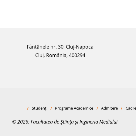
Fântânele nr. 30, Cluj-Napoca
Cluj, România, 400294
/
Studenți
/
Programe Academice
/
Admitere
/
Cadre
© 2026: Facultatea de Știința și Ingineria Mediului