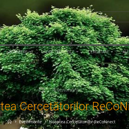
Search
for:
ADMITERE
CADRE DIDACTICE
CERCETARE
AL
Evenimente
tea Cercetătorilor ReCoN
Home
Evenimente
Noaptea Cercetătorilor ReCoNnect