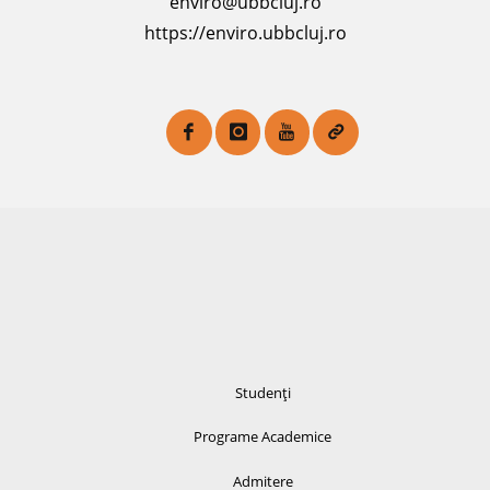
enviro@ubbcluj.ro
https://enviro.ubbcluj.ro
Studenți
Programe Academice
Admitere