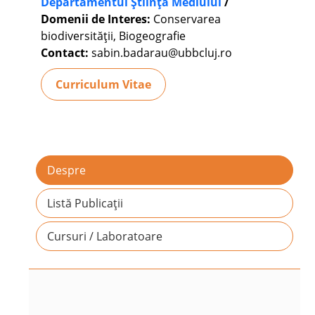
Departamentul Știința Mediului
/
Domenii de Interes:
Conservarea
biodiversității, Biogeografie
Contact:
sabin.badarau@ubbcluj.ro
Curriculum Vitae
Despre
Listă Publicații
Cursuri / Laboratoare