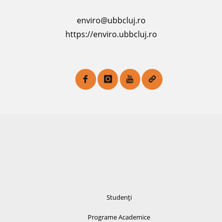
Mag, IC Piștea, CA Roba, OA Gică,
...
enviro@ubbcluj.ro
Guidelines for Food Waste
https://enviro.ubbcluj.ro
Prevention and Reduction:
Insights from the Fruit …
, 2026
Causes of Food Waste and
2026
Solutions for Fruit and Vegetable
Waste Prevention and Reduction
Along the Food Value Chain
I Ajtai, DC Petrescu, RM Petrescu-
Mag, IC Piștea, CA Roba, OA Gică,
...
Guidelines for Food Waste
Prevention and Reduction:
Insights from the Fruit …
, 2026
Crisis management during
2025
Studenți
pandemics: how to promote
sustainability in higher education
Programe Academice