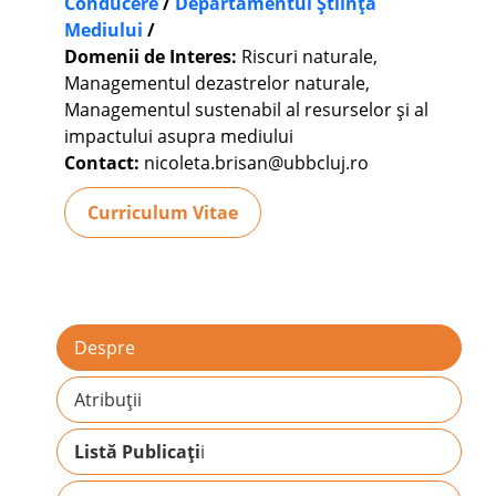
Conducere
/
Departamentul Știința
Mediului
/
Domenii de Interes:
Riscuri naturale,
Managementul dezastrelor naturale,
Managementul sustenabil al resurselor și al
impactului asupra mediului
Contact:
nicoleta.brisan@ubbcluj.ro
Curriculum Vitae
Despre
Atribuții
Listă Publicați
i