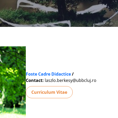
Foste Cadre Didactice
/
Contact:
laszlo.berkesy@ubbcluj.ro
Curriculum Vitae