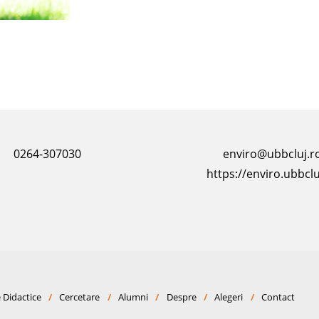
0264-307030
enviro@ubbcluj.r
https://enviro.ubbclu
 Didactice
/
Cercetare
/
Alumni
/
Despre
/
Alegeri
/
Contact