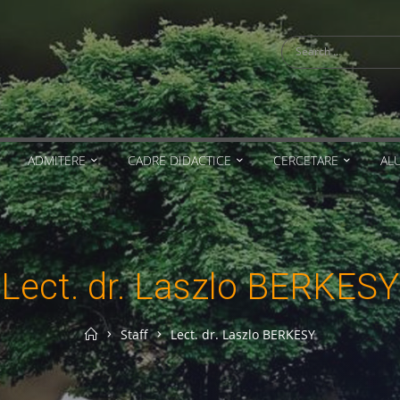
Search
for:
ADMITERE
CADRE DIDACTICE
CERCETARE
AL
Lect. dr. Laszlo BERKESY
Home
Staff
Lect. dr. Laszlo BERKESY