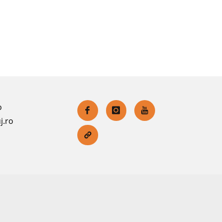
o
j.ro