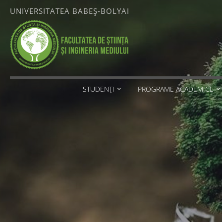
Skip
UNIVERSITATEA BABEȘ-BOLYAI
to
content
FACULTATEA
DE ȘTIINȚA
ȘI
INGINERIA
MEDIULUI
STUDENȚI
PROGRAME ACADEMICE
UNIVERSITATEA
BABEȘ-
BOLYAI