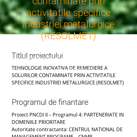
contaminate prin
activitatile specifice
industriei metalurgice
(RESOLMET)
Home
Proiecte și programe
Proiecte finalizate
Titlul proiectului
Tehnologie inovativa de remediere a solurilor
contaminate prin activitatile specifice industriei
TEHNOLOGIE INOVATIVA DE REMEDIERE A
metalurgice (RESOLMET)
SOLURILOR CONTAMINATE PRIN ACTIVITATILE
SPECIFICE INDUSTRIEI METALURGICE (RESOLMET)
Programul de finantare
Proiect PNCDI II – Programul 4: PARTENERIATE IN
DOMENIILE PRIORITARE
Autoritate contractanta: CENTRUL NATIONAL DE
MANAGEMENT PROGRAME – CNMP