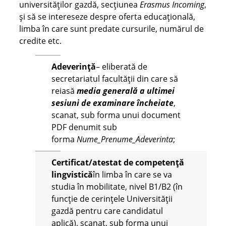
universităților gazdă, secțiunea
Erasmus Incoming
,
și să se intereseze despre oferta educațională,
limba în care sunt predate cursurile, numărul de
credite etc.
Adeverinţă
– eliberată de
secretariatul facultății din care să
reiasă
media generală a ultimei
sesiuni de examinare încheiate
,
scanat, sub forma unui document
PDF denumit sub
forma
Nume_Prenume_Adeverinta
;
Certificat/atestat de competenţă
lingvistică
în limba în care se va
studia în mobilitate, nivel B1/B2 (în
funcție de cerințele Universității
gazdă pentru care candidatul
aplică), scanat, sub forma unui