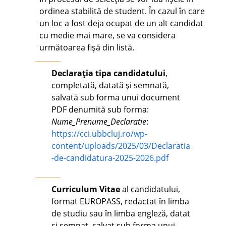
ordinea stabilită de student. În cazul în care
un loc a fost deja ocupat de un alt candidat
cu medie mai mare, se va considera
următoarea fișă din listă.
Declaraţia tip
a candidatului
,
completată, datată și semnată,
salvată sub forma unui document
PDF denumită sub forma:
Nume_Prenume_Declaratie
:
https://cci.ubbcluj.ro/wp-
content/uploads/2025/03/Declaratia
-de-candidatura-2025-2026.pdf
Curriculum Vitae
al candidatului,
format EUROPASS, redactat în limba
de studiu sau în limba engleză, datat
și semnat, salvat sub forma unui