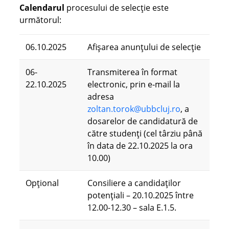
Calendarul
procesului de selecție este
următorul:
06.10.2025
Afișarea anunțului de selecție
06-
Transmiterea în format
22.10.2025
electronic, prin e-mail la
adresa
zoltan.torok@ubbcluj.ro
, a
dosarelor de candidatură de
către studenți (cel târziu până
în data de 22.10.2025 la ora
10.00)
Opțional
Consiliere a candidaților
potențiali – 20.10.2025 între
12.00-12.30 – sala E.1.5.