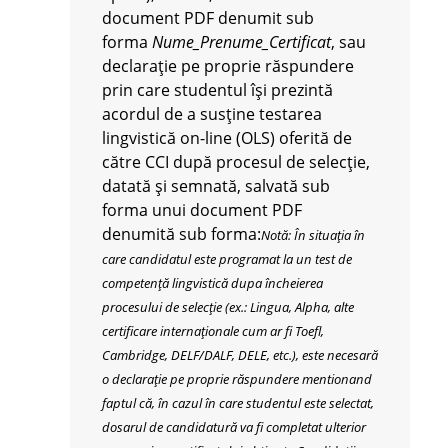
document PDF denumit sub
forma
Nume_Prenume_Certificat
, sau
declarație pe proprie răspundere
prin care studentul își prezintă
acordul de a susține testarea
lingvistică on-line (OLS) oferită de
către CCI după procesul de selecție,
datată și semnată, salvată sub
forma unui document PDF
denumită sub forma:
Notă: În situația în
care candidatul este programat la un test de
competență lingvistică dupa încheierea
procesului de selecție (ex.: Lingua, Alpha, alte
certificare internaționale cum ar fi Toefl,
Cambridge, DELF/DALF, DELE, etc.), este necesară
o declarație pe proprie răspundere mentionand
faptul c
ă,
în cazul în care studentul este selectat,
dosarul de candidatură va fi completat ulterior