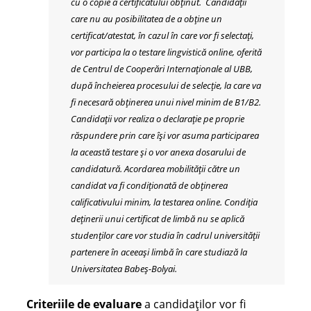
cu o copie a certificatului obținut. Candidații
care nu au posibilitatea de a obține un
certificat/atestat, în cazul în care vor fi selectați,
vor participa la o testare lingvistică online, oferită
de Centrul de Cooperări Internaționale al UBB,
după încheierea procesului de selecție, la care va
fi necesară obținerea unui nivel minim de B1/B2.
Candidații vor realiza o declarație pe proprie
răspundere prin care își vor asuma participarea
la această testare și o vor anexa dosarului de
candidatură. Acordarea mobilității către un
candidat va fi condiționată de obținerea
calificativului minim, la testarea online. Condiția
deținerii unui certificat de limbă nu se aplică
studenților care vor studia în cadrul universității
partenere în aceeași limbă în care studiază la
Universitatea Babeș-Bolyai.
Criteriile de evaluare
a candidaţilor vor fi