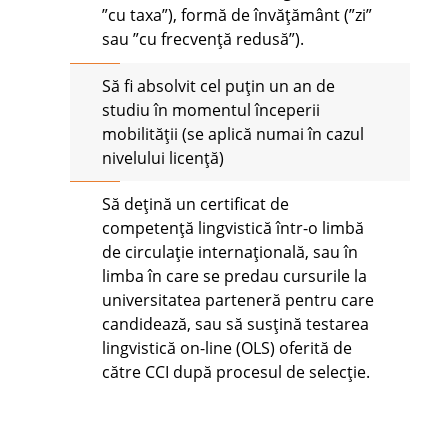
”cu taxa”), formă de învățământ (”zi”
sau ”cu frecvență redusă”).
Să fi absolvit cel puțin un an de
studiu în momentul începerii
mobilității (se aplică numai în cazul
nivelului licență)
Să dețină un certificat de
competență lingvistică într-o limbă
de circulație internațională, sau în
limba în care se predau cursurile la
universitatea parteneră pentru care
candidează, sau să susțină testarea
lingvistică on-line (OLS) oferită de
către CCI după procesul de selecție.