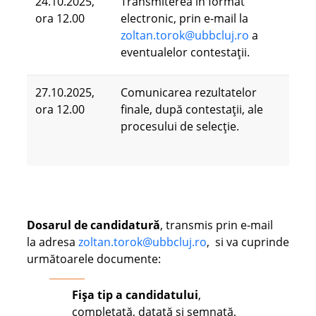
24.10.2025,
Transmiterea în format
ora 12.00
electronic, prin e-mail la
zoltan.torok@ubbcluj.ro
a
eventualelor contestații.
27.10.2025,
Comunicarea rezultatelor
ora 12.00
finale, după contestații, ale
procesului de selecție.
Dosarul de candidatură
, transmis prin e-mail
la adresa
zoltan.torok@ubbcluj.ro
, si va cuprinde
următoarele documente:
Fişa tip
a candidatului
,
completată, datată și semnată,