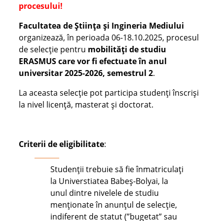
procesului!
Facultatea de Știința și Ingineria Mediului
organizează, în perioada 06-18.10.2025, procesul
de selecţie pentru
mobilități de
studiu
ERASMUS care vor fi efectuate în anul
universitar 2025-2026, semestrul 2
.
La aceasta selecție pot participa studenți înscriși
la nivel licență, masterat și doctorat.
Criterii de eligibilitate
:
Studenții trebuie să fie înmatriculați
la Universtiatea Babeș-Bolyai, la
unul dintre nivelele de studiu
menționate în anunțul de selecție,
indiferent de statut (”bugetat” sau