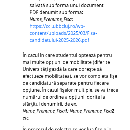
salvată sub forma unui document
PDF denumit sub forma:
Nume_Prenume_Fisa
:
https://cci.ubbcluj.ro/wp-
content/uploads/2025/03/Fisa-
candidatului-2025-2026.pdf
În cazul în care studentul optează pentru
mai multe opțiuni de mobilitate (diferite
Universități gazdă la care dorește să
efectueze mobilitatea), se vor completa fișe
de candidatură separate pentru fiecare
opțiune. În cazul fișelor multiple, se va trece
numărul de ordine a opțiunii dorite la
sfărțitul denumirii, de ex.
Nume_Prenume_Fisa
1
; Nume_Prenume_Fisa
2
etc.
În procesul de selecția se vor lua fișele în