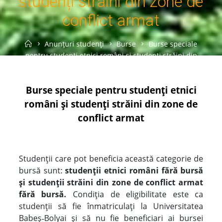
studenți străini din zone de
conflict armat
Home
Anunțuri studenți
Burse
Burse speciale
pentru studenți etnici români și studenți străini din
zone de conflict armat
Burse speciale pentru studenți etnici
români și studenți străini din zone de
conflict armat
Studenții care pot beneficia această categorie de
bursă sunt:
studenții etnici români fără bursă
și studenții străini din zone de conflict armat
fără bursă.
Condiția de eligibilitate este ca
studenții să fie înmatriculați la Universitatea
Babeș‑Bolyai și să nu fie beneficiari ai bursei