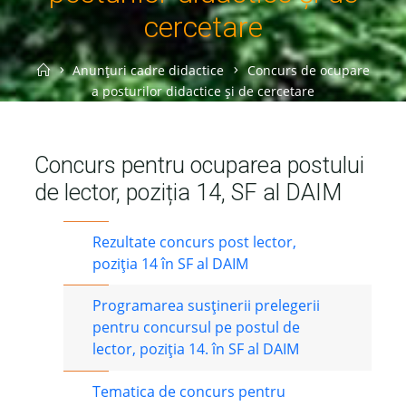
cercetare
Home
Anunțuri cadre didactice
Concurs de ocupare
a posturilor didactice și de cercetare
Concurs pentru ocuparea postului
de lector, poziția 14, SF al DAIM
Rezultate concurs post lector,
poziția 14 în SF al DAIM
Programarea susținerii prelegerii
pentru concursul pe postul de
lector, poziția 14. în SF al DAIM
Tematica de concurs pentru