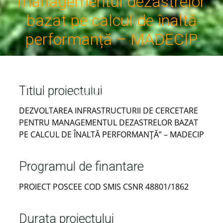
managementul dezastrelor
bazat pe calcul de înaltă
performanță – MADECIP
Home
Proiecte și programe
Proiecte finalizate
Dezvoltarea infrastructurii de cercetare pentru
managementul dezastrelor bazat pe calcul de înaltă
Titlul proiectului
performanță – MADECIP
DEZVOLTAREA INFRASTRUCTURII DE CERCETARE
PENTRU MANAGEMENTUL DEZASTRELOR BAZAT
PE CALCUL DE ÎNALTĂ PERFORMANȚĂ” – MADECIP
Programul de finantare
PROIECT POSCEE COD SMIS CSNR 48801/1862
Durata proiectului