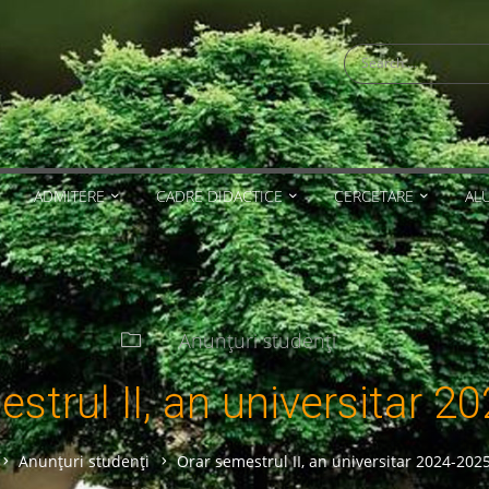
Search
for:
ADMITERE
CADRE DIDACTICE
CERCETARE
AL
Anunțuri studenți
strul II, an universitar 2
Home
Anunțuri studenți
Orar semestrul II, an universitar 2024-202