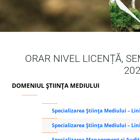
ORAR NIVEL LICENȚĂ, SE
202
DOMENIUL ȘTIINȚA MEDIULUI
Specializarea Știința Mediului – L
Specializarea Știința Mediului – L
Specializarea Management și Audit