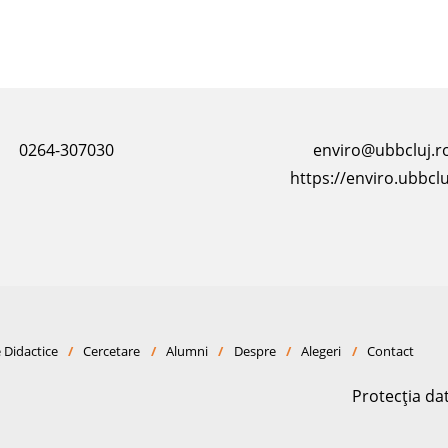
0264-307030
enviro@ubbcluj.r
https://enviro.ubbclu
 Didactice
/
Cercetare
/
Alumni
/
Despre
/
Alegeri
/
Contact
Protecția da