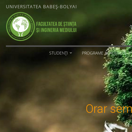
Skip
UNIVERSITATEA BABEȘ-BOLYAI
to
content
FACULTATEA
DE ȘTIINȚA
ȘI
INGINERIA
MEDIULUI
STUDENȚI
PROGRAME ACADEMICE
UNIVERSITATEA
BABEȘ-
BOLYAI
Orar seme