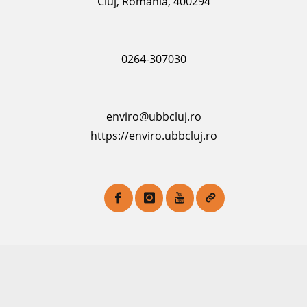
Cluj, România, 400294
0264-307030
enviro@ubbcluj.ro
https://enviro.ubbcluj.ro