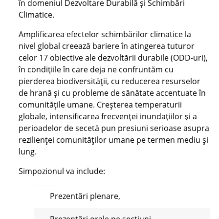
în domeniul Dezvoltare Durabilă și Schimbări
Climatice
.
Amplificarea efectelor schimbărilor climatice la
nivel global creează bariere în atingerea tuturor
celor 17 obiective ale dezvoltării durabile (ODD-uri),
în condițiile în care deja ne confruntăm cu
pierderea biodiversității, cu reducerea resurselor
de hrană și cu probleme de sănătate accentuate în
comunitățile umane. Creșterea temperaturii
globale, intensificarea frecvenței inundațiilor și a
perioadelor de secetă pun presiuni serioase asupra
rezilienței comunităților umane pe termen mediu și
lung.
Simpozionul va include:
Prezentări plenare,
Prezentări orale pe secțiuni,