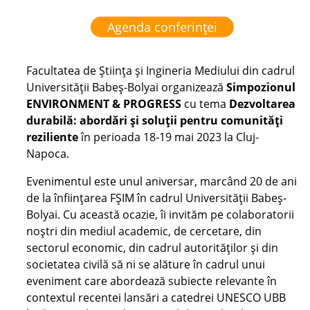
Agenda conferinței
Facultatea de Știința și Ingineria Mediului din cadrul
Universității Babeș-Bolyai
organizează
Simpozionul
ENVIRONMENT & PROGRESS
cu tema
Dezvoltarea
durabilă: abordări și soluții pentru comunități
reziliente
în perioada
18-19 mai 2023 la Cluj-
Napoca.
Evenimentul este unul aniversar, marcând 20 de ani
de la înființarea FȘIM în cadrul Universității Babeș-
Bolyai. Cu această ocazie, îi invităm pe colaboratorii
noștri din mediul academic, de cercetare, din
sectorul economic, din cadrul autorităților și din
societatea civilă să ni se alăture în cadrul unui
eveniment care abordează subiecte relevante în
contextul recentei lansări a catedrei
UNESCO UBB