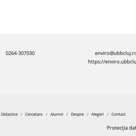
0264-307030
enviro@ubbcluj.r
https://enviro.ubbclu
 Didactice
/
Cercetare
/
Alumni
/
Despre
/
Alegeri
/
Contact
Protecția da