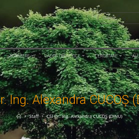
Search
for:
ADMITERE
CADRE DIDACTICE
CERCETARE
AL
r. Ing. Alexandra CUCOŞ 
Home
Staff
CSI Dr. Ing. Alexandra CUCOŞ (DINU)