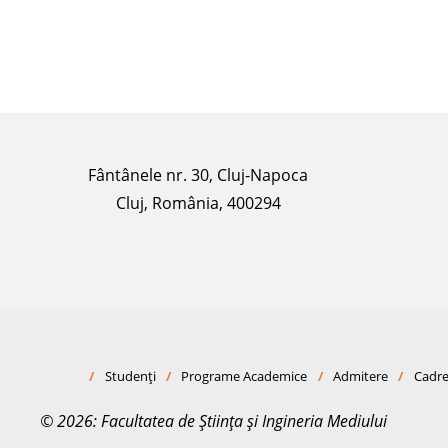
Fântânele nr. 30, Cluj-Napoca
Cluj, România, 400294
/
Studenți
/
Programe Academice
/
Admitere
/
Cadre
© 2026: Facultatea de Știința și Ingineria Mediului