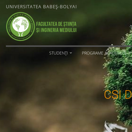
Skip
UNIVERSITATEA BABEȘ-BOLYAI
to
content
FACULTATEA
DE ȘTIINȚA
ȘI
INGINERIA
MEDIULUI
STUDENȚI
PROGRAME ACADEMICE
UNIVERSITATEA
BABEȘ-
BOLYAI
CSI D