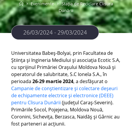
Home
Evenimente
Stația de Reciclare Clisura
Dunării
26/03/2024 - 29/03/2024
Universitatea Babeș-Bolyai, prin Facultatea de
Știința și Ingineria Mediului și asociația Ecotic S.A,
cu sprijinul Primăriei Orașului Moldova Nouă și
operatorul de salubritate, S.C Ionela S.A., în
perioada
26-29 martie 2024
, a desfășurat o
Campanie de conștientizare și colectare deșeuri
de echipamente electrice și electronice (DEEE)
pentru Clisura Dunării
(județul Caraș-Severin).
Primăriile Socol, Pojejena, Moldova Nouă,
Coronini, Sichevița, Berzasca, Naidăș și Gârnic au
fost parteneri ai acțiunii.