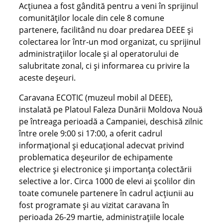
Acțiunea a fost gândită pentru a veni în sprijinul
comunităților locale din cele 8 comune
partenere, facilitând nu doar predarea DEEE și
colectarea lor într-un mod organizat, cu sprijinul
administrațiilor locale și al operatorului de
salubritate zonal, ci și informarea cu privire la
aceste deșeuri.
Caravana ECOTIC (muzeul mobil al DEEE),
instalată pe Platoul Faleza Dunării Moldova Nouă
pe întreaga perioadă a Campaniei, deschisă zilnic
între orele 9:00 si 17:00, a oferit cadrul
informațional și educațional
adecvat privind
problematica deșeurilor de echipamente
electrice și electronice și importanța colectării
selective a lor. Circa 1000 de elevi ai școlilor din
toate comunele partenere în cadrul acțiunii au
fost programate și au vizitat caravana în
perioada 26-29 martie, administrațiile locale