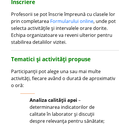
Înscriere
Profesorii se pot înscrie împreună cu clasele lor
prin completarea
Formularului online
, unde pot
selecta activitățile și intervalele orare dorite.
Echipa organizatoare va reveni ulterior pentru
stabilirea detaliilor vizitei.
Tematici și activități propuse
Participanții pot alege una sau mai multe
activități, fiecare având o durată de aproximativ
o oră:
Analiza calității apei
–
determinarea indicatorilor de
calitate în laborator și discuții
despre relevanța pentru sănătate;