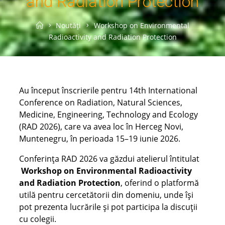
and Radiation Protection
Home
Noutăți
Workshop on Environmental
Radioactivity and Radiation Protection
Au început înscrierile pentru 14th International
Conference on Radiation, Natural Sciences,
Medicine, Engineering, Technology and Ecology
(RAD 2026), care va avea loc în Herceg Novi,
Muntenegru, în perioada 15–19 iunie 2026.
Conferința RAD 2026 va găzdui atelierul întitulat
Workshop on Environmental Radioactivity
and Radiation Protection
, oferind o platformă
utilă pentru cercetătorii din domeniu, unde își
pot prezenta lucrările și pot participa la discuții
cu colegii.