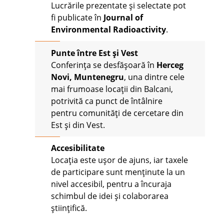
Lucrările prezentate și selectate pot
fi publicate în
Journal of
Environmental Radioactivity
.
Punte între Est și Vest
Conferința se desfășoară în
Herceg
Novi, Muntenegru
, una dintre cele
mai frumoase locații din Balcani,
potrivită ca punct de întâlnire
pentru comunități de cercetare din
Est și din Vest.
Accesibilitate
Locația este ușor de ajuns, iar taxele
de participare sunt menținute la un
nivel accesibil, pentru a încuraja
schimbul de idei și colaborarea
științifică.