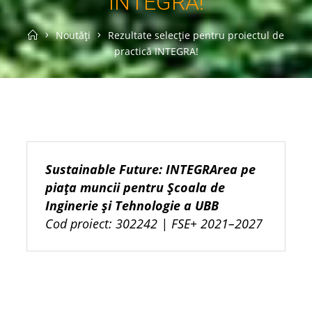
INTEGRA!
Home
Noutăți
Rezultate selecție pentru proiectul de
practică INTEGRA!
Sustainable
Future
:
INTEGRArea
pe
piața muncii pentru Școala de
Inginerie și Tehnologie a UBB
Cod proiect: 302242 | FSE+ 2021–2027