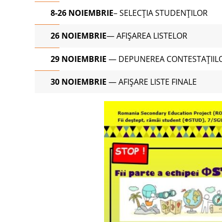
8-26 NOIEMBRIE
– SELECȚIA STUDENȚILOR
26
N
OIEMBRIE
— AFIȘAREA LISTELOR
2
9
NOIEMBRIE
— DEPUNEREA CONTESTAȚIIL
30
NOIEMBRIE
— AFIȘARE LISTE FINALE