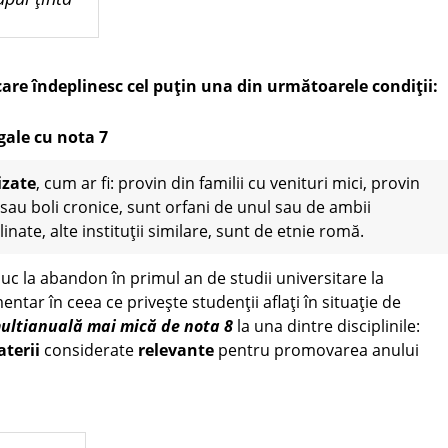
care
îndeplinesc
cel
puțin
una
din
următoarele
condiții
:
gale
cu nota
7
izate
, cum ar fi: provin din familii cu venituri mici, provin
 sau boli cronice, sunt orfani de unul sau de ambii
inate, alte instituții similare, sunt de etnie romă.
 duc la abandon în primul an de studii universitare la
limentar în ceea ce privește studenții aflați în situație de
ultianuală
mai
mică
de nota 8
la una dintre disciplinile:
terii
considerate
relevante
pentru promovarea anului