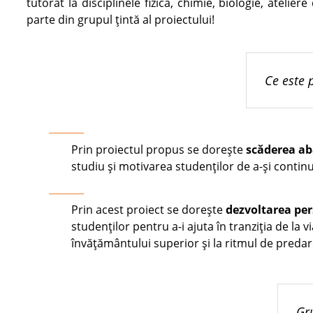
tutorat la disciplinele fizică, chimie, biologie, atelier
parte din grupul țintă al proiectului!
Ce este 
Prin proiectul propus se dorește
scăderea
ab
studiu și motivarea studenților de a-și continua
Prin acest proiect se dorește
dezvoltarea
pe
studenților pentru a-i ajuta în tranziția de la v
învățământului superior și la ritmul de predar
Gru