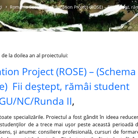
ți
Romania Secondary Education Project (ROSE) – Fii deștept, r
 de la doilea an al proiectului:
ion Project (ROSE) – (Schema
e) Fii deștept, rămâi student
SGU/NC/Runda II
,
toate specializările. Proiectul a fost gândit în ideea reducer
l studenților de a trece mai ușor peste această perioadă 
st sens, și anume: consiliere profesională, cursuri de formar