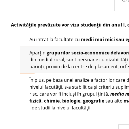
A
ctivitățile
prevăzute
vor
viza
studenții
din anul I,
Au intrat la facultate cu
medii
mai
mici
sau
e
Aparțin
grupurilor
socio-
economice
defavor
din mediul rural, sunt persoane cu dizabilități
părinți, provin de la centre de plasament, orfel
În plus, pe baza unei analize a factorilor care
nivelul facutății, s-a stabilit ca și criteriu sup
risc, care vor fi incluși în grupul țintă,
media
m
fizică
,
chimie
,
biologie
,
geografie
sau alte
ma
I de studii la nivelul facultății.