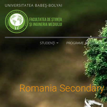
Skip
UNIVERSITATEA BABEȘ-BOLYAI
to
content
FACULTATEA
DE ȘTIINȚA
ȘI
INGINERIA
MEDIULUI
STUDENȚI
PROGRAME ACADEMICE
UNIVERSITATEA
BABEȘ-
BOLYAI
Romania Secondary E