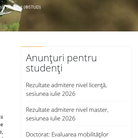
ămâi student (ՓSTUD)
Anunțuri pentru
studenți
Rezultate admitere nivel licență,
sesiunea iulie 2026
Rezultate admitere nivel master,
ii
sesiunea iulie 2026
de
e,
Doctorat: Evaluarea mobilităților