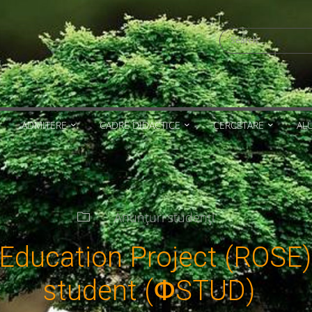
Search
for:
ADMITERE
CADRE DIDACTICE
CERCETARE
AL
Anunțuri studenți
ducation Project (ROSE) –
student (ՓSTUD)