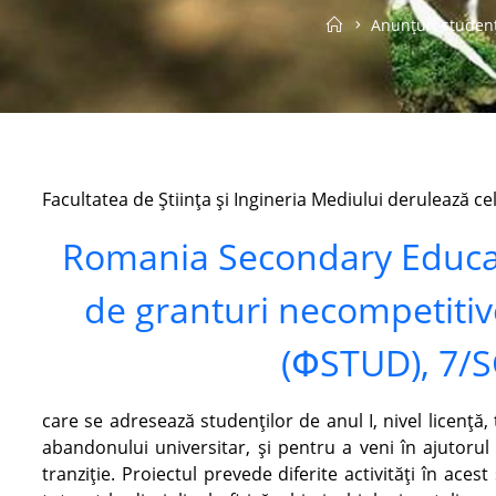
Home
Anunțuri studen
Facultatea de Știința și Ingineria Mediului derulează cel
Romania Secondary Educat
de granturi necompetitiv
(ՓSTUD), 7/
care se adresează studenților de anul I, nivel licență, 
abandonului universitar, și pentru a veni în ajutoru
tranziție. Proiectul prevede diferite activități în ace