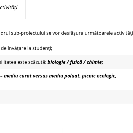
ctivități
drul sub-proiectului se vor desfășura următoarele activități
 de învățare la studenți;
ilitatea este scăzută:
biologie / fizică / chimie;
 – mediu curat versus mediu poluat, picnic ecologic,