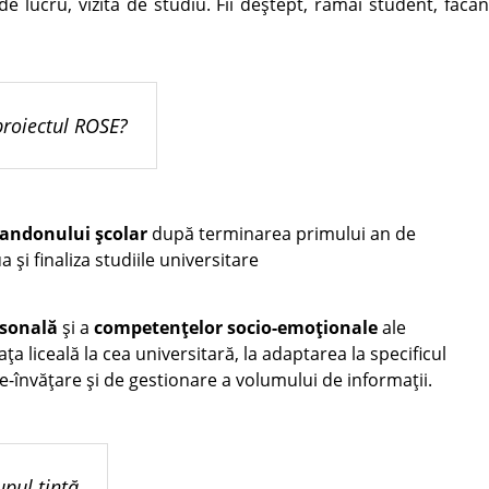
e de lucru, vizită de studiu. Fii deștept, rămâi student, făcâ
proiectul ROSE?
andonului
școlar
după terminarea primului an de
 și finaliza studiile universitare
rsonală
și a
competențelor socio-emoționale
ale
iața liceală la cea universitară, la adaptarea la specificul
e-învățare și de gestionare a volumului de informații.
pul țintă