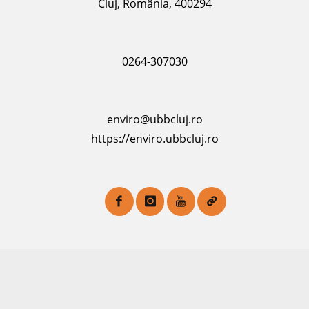
Cluj, România, 400294
0264-307030
enviro@ubbcluj.ro
https://enviro.ubbcluj.ro