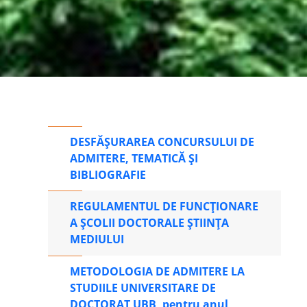
DESFĂȘURAREA CONCURSULUI DE
ADMITERE, TEMATICĂ ȘI
BIBLIOGRAFIE
REGULAMENTUL DE FUNCȚIONARE
A ȘCOLII DOCTORALE ȘTIINȚA
MEDIULUI
METODOLOGIA DE ADMITERE LA
STUDIILE UNIVERSITARE DE
DOCTORAT UBB, pentru anul