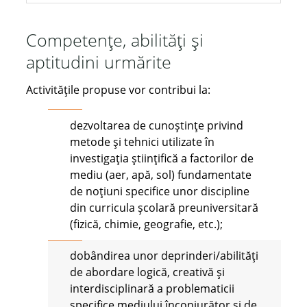
Competențe, abilități și
aptitudini urmărite
Activitățile propuse vor contribui la:
dezvoltarea de cunoștințe privind
metode și tehnici utilizate în
investigația științifică a factorilor de
mediu (aer, apă, sol) fundamentate
de noțiuni specifice unor discipline
din curricula școlară preuniversitară
(fizică, chimie, geografie, etc.);
dobândirea unor deprinderi/abilități
de abordare logică, creativă și
interdisciplinară a problematicii
specifice mediului înconjurător și de