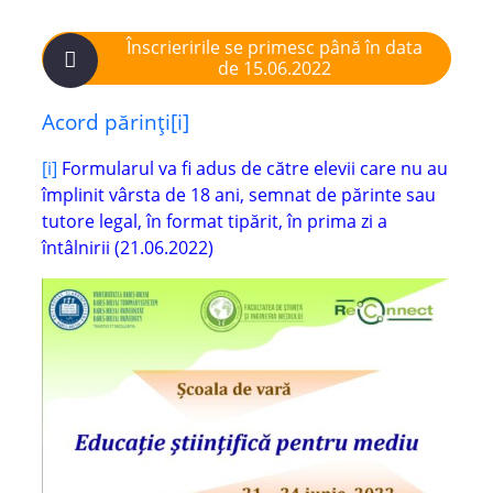
Înscrieririle se primesc până în data
de 15.06.2022
Acord părinți
[i]
[i]
Formularul va fi adus de către elevii care nu au
împlinit vârsta de 18 ani, semnat de părinte sau
tutore legal, în format tipărit, în prima zi a
întâlnirii (21.06.2022)