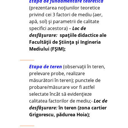
Etapa de fundamentare teoretică
(prezentarea noțiunilor teoretice
privind cei 3 factori de mediu (aer,
apă, sol) și parametrii de calitate
specifici acestora) –
Loc de
desfășurare:
spațiile didactice ale
Facultății de Știința și Ingineria
Mediului (FȘIM);
Etapa de teren
(observații în teren,
prelevare probe, realizare
măsurători în teren); punctele de
probare/măsurare vor fi astfel
selectate încât să evidențieze
calitatea factorilor de mediu;-
Loc de
desfășurare:
în teren (zona cartier
Grigorescu, pădurea Hoia);