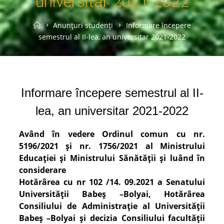
universitar 2021-2022
Home
Anunțuri studenți
Informare începere
semestrul al II-lea, an universitar 2021-2022
Informare începere semestrul al II-
lea, an universitar 2021-2022
Având în vedere Ordinul comun cu nr.
5196/2021 și nr. 1756/2021 al Ministrului
Educației și Ministrului Sănătății și luând în
considerare
Hotărârea cu nr 102 /14. 09.2021 a Senatului
Universității Babeș –Bolyai, Hotărârea
Consiliului de Administrație al Universității
Babeș –Bolyai și decizia Consiliului facultății