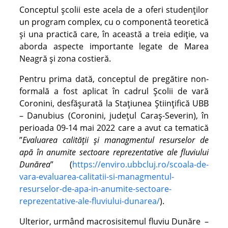
Conceptul școlii este acela de a oferi studenților
un program complex, cu o componentă teoretică
și una practică care, în această a treia ediție, va
aborda aspecte importante legate de Marea
Neagră și zona costieră.
Pentru prima dată, conceptul de pregătire non-
formală a fost aplicat în cadrul Școlii de vară
Coronini, desfășurată la Stațiunea Științifică UBB
– Danubius (Coronini, județul Caraș-Severin), în
perioada 09-14 mai 2022 care a avut ca tematică
”
Evaluarea calității și managmentul resurselor de
apă în anumite sectoare reprezentative ale fluviului
Dunărea
” (
https://enviro.ubbcluj.ro/scoala-de-
vara-evaluarea-calitatii-si-managmentul-
resurselor-de-apa-in-anumite-sectoare-
reprezentative-ale-fluviului-dunarea/
).
Ulterior, urmând macrosisitemul fluviu Dunăre –