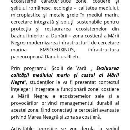
ecosisteme caracteristice zonei costiere și
șelfului românesc, ecologie – calitatea mediului,
microplastice și metale grele în mediul marin,
cercetare integrată și soluții sustenabile pentru
protecția și restaurarea ecosistemelor din
bazinul inferior al Dunării – zona costieră a Mării
Negre, modernizarea infrastructurii de cercetare
marina EMSO-EUXINUS
,
infrastructura
paneuropeană Danubius-RI etc.
Prin programul Școlii de Vară „
Evaluarea
calității mediului marin și costal
al Mării
Negre
”, studenților le va fi prezentat contextul
înțelegerii integrate a funcționării zonei costiere
a Mării Negre, a ecosistemelor sale și a
provocărilor privind managementul durabil al
acestei zone, fiind conectați la cercetări avansate
privind Marea Neagră și zona sa costieră.
Activitățile teoretice se vor derula la sediul