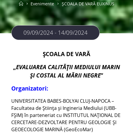
Home
Evenimente
ȘCOALA DE VARĂ EUXINUS
09/09/2024 - 14/09/2024
ȘCOALA DE VARĂ
„
EVALUAREA CALITĂȚII MEDIULUI MARIN
ȘI COSTAL
AL MĂRII NEGRE
”
Organizatori:
UNIVERSITATEA BABES-BOLYAI CLUJ-NAPOCA –
Facultatea de Știința și Ingineria Mediului (UBB-
FȘIM) în parteneriat cu INSTITUTUL NAȚIONAL DE
CERCETARE-DEZVOLTARE PENTRU GEOLOGIE ȘI
GEOECOLOGIE MARINĂ (GeoEcoMar)