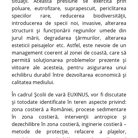
situații. Această presiune se exercită prin
poluare, eutrofizare, suprapescuit, periclitarea
speciilor rare, reducerea biodiversității,
introducerea de specii noi, invasive, alterarea
structurii și funcționării regiunilor umede din
jurul mării, degradarea țărmurilor, alterarea
esteticii peisajelor etc. Astfel, este nevoie de un
management coerent al zonei de coastă, care să
permită soluționarea problemelor prezente și
viitoare ale acesteia, pentru asigurarea unui
echilibru durabil între dezvoltarea economică și
calitatea mediului.
În cadrul Școlii de vară EUXINUS, vor fi discutate
și totodate identificate în teren aspecte privind:
zona costieră a României, procese sedimentare
în zona costieră, intervenții antropice și
dezechilibre în zona costieră, inginerie costieră –
metode de protecție, refacere a plajelor,