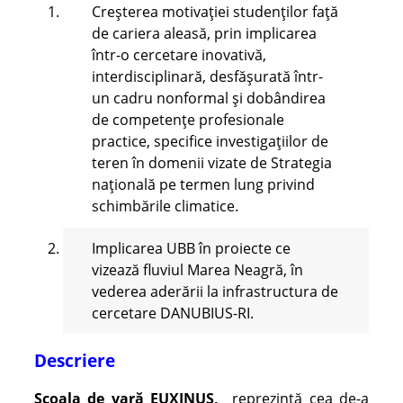
Creșterea motivației studenților față
de cariera aleasă, prin implicarea
într-o cercetare inovativă,
interdisciplinară, desfășurată într-
un cadru nonformal și dobândirea
de competențe profesionale
practice, specifice investigațiilor de
teren în domenii vizate de Strategia
națională pe termen lung privind
schimbările climatice.
Implicarea UBB în proiecte ce
vizează fluviul Marea Neagră, în
vederea aderării la infrastructura de
cercetare DANUBIUS-RI.
Descriere
Școala de vară EUXINUS,
reprezintă cea de-a