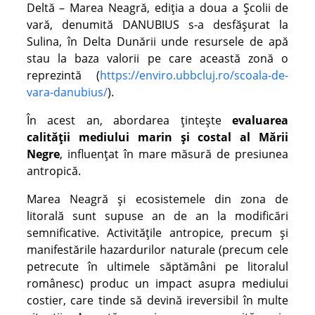
Deltă – Marea Neagră, ediția a doua a Școlii de
vară, denumită DANUBIUS s-a desfășurat la
Sulina, în Delta Dunării unde resursele de apă
stau la baza valorii pe care această zonă o
reprezintă (
https://enviro.ubbcluj.ro/scoala-de-
vara-danubius/
).
În acest an, abordarea țintește
evaluarea
calității mediului marin și costal al Mării
Negre
, influențat în mare măsură de presiunea
antropică.
Marea Neagră și ecosistemele din zona de
litorală sunt supuse an de an la modificări
semnificative. Activitățile antropice, precum și
manifestările hazardurilor naturale (precum cele
petrecute în ultimele săptămâni pe litoralul
românesc) produc un impact asupra mediului
costier, care tinde să devină ireversibil în multe