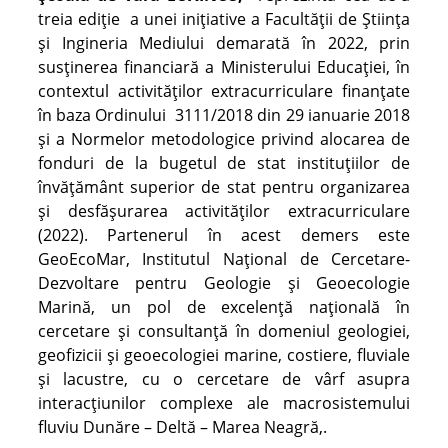
treia ediție a unei inițiative a Facultății de Știința
și Ingineria Mediului demarată în 2022, prin
susținerea financiară a Ministerului Educației, în
contextul activităților extracurriculare finanțate
în baza Ordinului 3111/2018 din 29 ianuarie 2018
și a Normelor metodologice privind alocarea de
fonduri de la bugetul de stat instituțiilor de
învățământ superior de stat pentru organizarea
și desfășurarea activităților extracurriculare
(2022). Partenerul în acest demers este
GeoEcoMar, Institutul Național de Cercetare-
Dezvoltare pentru Geologie și Geoecologie
Marină, un pol de excelență națională în
cercetare și consultanță în domeniul geologiei,
geofizicii și geoecologiei marine, costiere, fluviale
și lacustre, cu o cercetare de vârf asupra
interacțiunilor complexe ale macrosistemului
fluviu Dunăre – Deltă – Marea Neagră,.