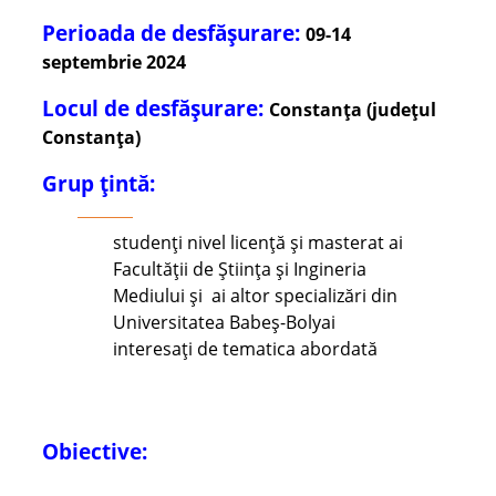
Perioada de desfășurare:
09-14
septembrie 2024
Locul de desfășurare:
Constanța (județul
Constanța)
Grup țintă:
studenți nivel licență și masterat ai
Facultății de Știința și Ingineria
Mediului și ai altor specializări din
Universitatea Babeș-Bolyai
interesați de tematica abordată
Obiective: