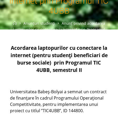
internet prin Programul TIC
4UBB
Home
Anunțuri studenți
Anunț privind acordarea
laptopurilor cu conectare la internet prin Programul
TIC 4UBB
Acordarea laptopurilor cu conectare la
internet (pentru studenți beneficiari de
burse sociale) prin Programul TIC
4UBB, semestrul II
Universitatea Babeș-Bolyai a semnat un contract
de finanțare în cadrul Programului Operațional
Competitivitate, pentru implementarea unui
proiect cu titlul ”TIC4UBB”, ID 144800.