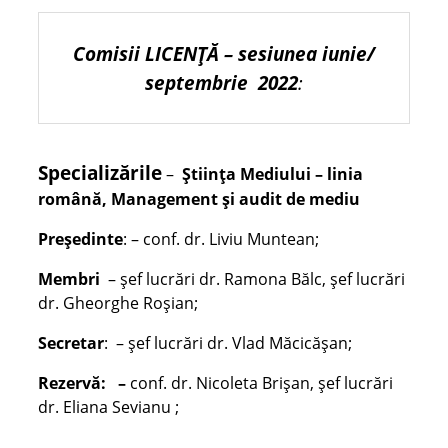
Comisii LICENŢĂ – sesiunea iunie/
septembrie 2022
:
Specializările
–
Știința Mediului – linia
română, Management și audit de mediu
Președinte
: – conf. dr. Liviu Muntean;
Membri
– șef lucrări dr. Ramona Bălc, șef lucrări
dr. Gheorghe Roșian;
Secretar
: – șef lucrări dr. Vlad Măcicășan;
Rezervă: –
conf. dr. Nicoleta Brișan, șef lucrări
dr. Eliana Sevianu ;