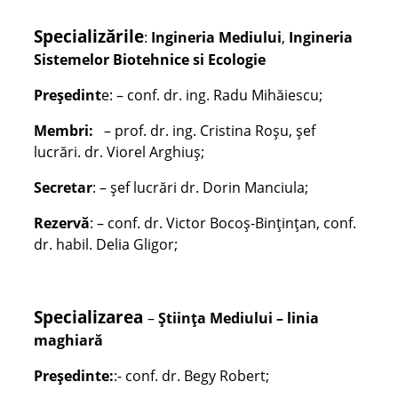
Specializările
:
Ingineria Mediului
,
Ingineria
Sistemelor Biotehnice si Ecologie
Președint
e: – conf. dr. ing. Radu Mihăiescu;
Membri:
– prof. dr. ing. Cristina Roșu, șef
lucrări. dr. Viorel Arghiuș;
Secretar
: – șef lucrări dr. Dorin Manciula;
Rezervă
: – conf. dr. Victor Bocoș-Bințințan, conf.
dr. habil. Delia Gligor;
Specializarea
–
Știinţa Mediului – linia
maghiară
Președinte:
:- conf. dr. Begy Robert;