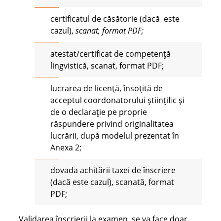
certificatul de căsătorie (dacă este
cazul),
scanat, format PDF;
atestat/certificat de competență
lingvistică, scanat, format PDF;
lucrarea de licență, însoțită de
acceptul coordonatorului științific și
de o declarație pe proprie
răspundere privind originalitatea
lucrării, după modelul prezentat în
Anexa 2;
dovada achitării taxei de înscriere
(dacă este cazul), scanată, format
PDF;
Validarea înscrierii la examen se va face doar