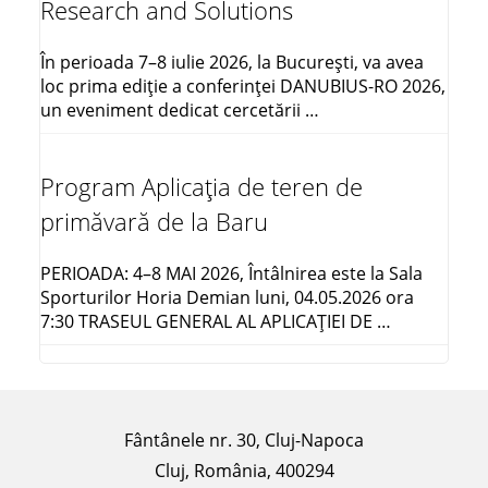
cât și aspecte pragmatice privind
Research and Solutions
conducerea departamentelor și a
Despre planul de învățământ și discipline
proiectelor de mediu, coordonarea
În perioada 7–8 iulie 2026, la București, va avea
sistemelor de management, realizarea
loc prima ediție a conferinței DANUBIUS-RO 2026,
auditurilor și luarea deciziilor de ordin
un eveniment dedicat cercetării …
CE COMPETENȚE VEI AVEA LA
tehnic, economic și legislativ.
FINALIZAREA STUDIILOR?
Program Aplicația de teren de
Despre planul de învățământ și discipline
Să realizezi consultanță și
primăvară de la Baru
studii de mediu
pentru a
analiza și gestiona riscurile de
PERIOADA: 4–8 MAI 2026, Întâlnirea este la Sala
CE COMPETENȚE VEI AVEA LA
mediu și pentru a propune
Sporturilor Horia Demian luni, 04.05.2026 ora
soluții pentru prevenirea,
FINALIZAREA STUDIILOR?
7:30 TRASEUL GENERAL AL APLICAŢIEI DE …
controlul și remedierea
efectelor negative ale acestora,
Să realizezi consultanță și
în scopul protejării sănătății
studii de mediu
pentru a
umane și a mediului
identifica și analiza problemele
Fântânele nr. 30, Cluj-Napoca
înconjurător.
de mediu.
Cluj, România, 400294