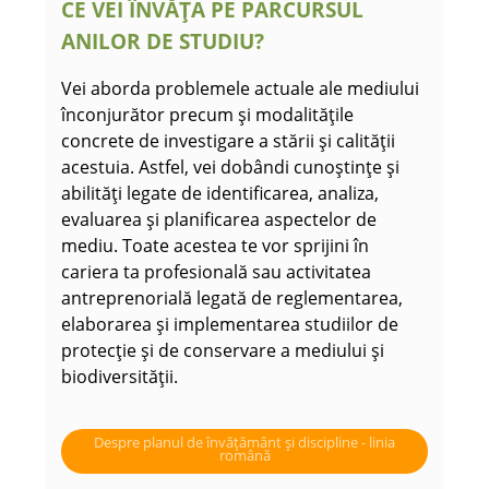
CE VEI ÎNVĂȚA PE PARCURSUL
ANILOR DE STUDIU?
Vei aborda problemele actuale ale mediului
înconjurător precum și modalitățile
concrete de investigare a stării și calității
acestuia. Astfel, vei dobândi cunoștințe și
abilități legate de identificarea, analiza,
evaluarea și planificarea aspectelor de
mediu. Toate acestea te vor sprijini în
cariera ta profesională sau activitatea
antreprenorială legată de reglementarea,
elaborarea și implementarea studiilor de
protecție și de conservare a mediului și
biodiversității.
Despre planul de învățământ și discipline - linia
română