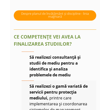
Despre planul de învățământ și discipline - linia
maghiară
CE COMPETENȚE VEI AVEA LA
FINALIZAREA STUDIILOR?
Să realizezi consultanță și
studii de mediu
pentru a
identifica și analiza
problemele de mediu
Să realizezi o gamă variată de
servicii pentru protecția
mediului
,
printre care
implementarea și coordonarea
sistemelor de management,