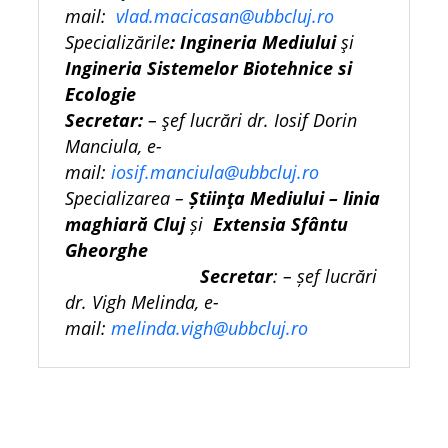
mail:
vlad.macicasan@ubbcluj.ro
Specializările
: Ingineria Mediului
și
Ingineria Sistemelor Biotehnice si
Ecologie
Secretar:
– șef lucrări dr. Iosif Dorin
Manciula,
e-
mail:
iosif.manciula@ubbcluj.ro
Specializarea –
Știinţa Mediului – linia
maghiară Cluj
și
Extensia Sfântu
Gheorghe
Secretar
: – șef lucrări
dr. Vigh Melinda,
e-
mail:
melinda.vigh@ubbcluj.ro