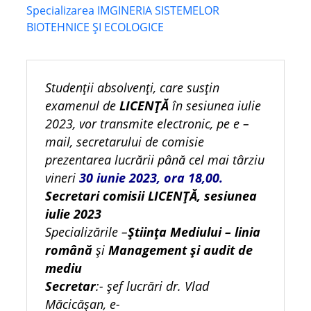
Specializarea IMGINERIA SISTEMELOR
BIOTEHNICE ȘI ECOLOGICE
Studenții absolvenți, care susțin
examenul de
LICENȚĂ
în sesiunea iulie
2023, vor transmite electronic, pe e –
mail, secretarului de comisie
prezentarea lucrării până cel mai târziu
vineri
30 iunie 2023, ora 18,00.
Secretari comisii LICENȚĂ, sesiunea
iulie 2023
Specializările –
Ştiinţa Mediului – linia
română
și
Management și audit de
mediu
Secretar
:- șef lucrări dr. Vlad
Măcicășan,
e-