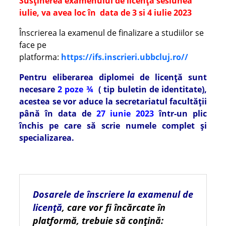
Susținerea examenului de licență sesiunea
iulie, va avea loc în data de 3 si 4 iulie 2023
Înscrierea la examenul de finalizare a studiilor se
face pe
platforma:
https://ifs.inscrieri.ubbcluj.ro//
Pentru eliberarea diplomei de licență sunt
necesare
2 poze ¾
( tip buletin de identitate),
acestea se vor aduce la secretariatul facultății
până în data de
27 iunie 2023
într-un plic
închis pe care să scrie numele complet și
specializarea.
Dosarele de înscriere la examenul de
licență
, care vor fi încărcate în
platformă, trebuie să conțină: