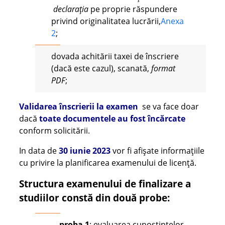
declarația
pe proprie răspundere
privind originalitatea lucrării,
Anexa
2
;
dovada achitării taxei de înscriere
(dacă este cazul), scanată,
format
PDF
;
Validarea înscrierii la examen
se va face doar
dacă
toate documentele au fost încărcate
conform solicitării.
In data de
30 iunie 2023
vor fi afișate informațiile
cu privire la planificarea examenului de licență.
Structura examenului de finalizare a
studiilor constă din două probe:
proba 1
: evaluarea cunoștințelor