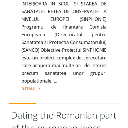
INTERIOARA IN SCOLI SI STAREA DE
SANATATE: RETEA DE OBSERVATIE LA
NIVELUL EUROPEI (SINPHONIE)
Programul de finantare Comisia
Europeana (Directoratul pentru
Sanatatea si Protectia Consumatorului)
(SANCO) Obiective Proiectul SINPHONIE
este un proiect complex de cerecetare
care acopera mai multe arii de interes
precum sanatatea unor grupuri
populationale, …
DETALII
"Poluarea
interioara
in
Dating the Romanian part
scoli
of the european loess
si