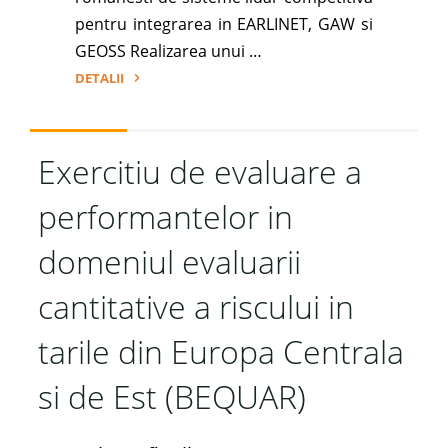
pentru integrarea in EARLINET, GAW si
GEOSS Realizarea unui …
DETALII
"Reteaua
romana
de
Exercitiu de evaluare a
sisteme
performantelor in
lidar
(ROLINET)"
domeniul evaluarii
cantitative a riscului in
tarile din Europa Centrala
si de Est (BEQUAR)