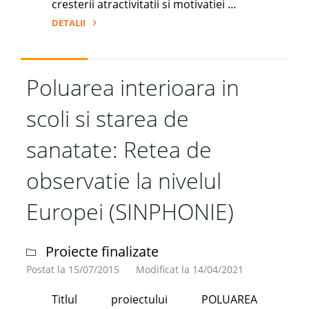
cresterii atractivitatii si motivatiei …
DETALII
"Burse
doctorale
pentru
Poluarea interioara in
performanta
scoli si starea de
in
cercetare
sanatate: Retea de
la
nivel
observatie la nivelul
european
(EURODOC)"
Europei (SINPHONIE)
Proiecte finalizate
Postat la 15/07/2015
Modificat la 14/04/2021
Titlul proiectului POLUAREA