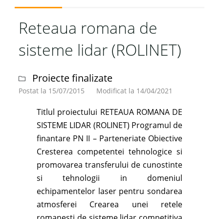
tehnicilor
de
Reteaua romana de
remediere
sisteme lidar (ROLINET)
a
radonului
in
Proiecte finalizate
locuințe
Postat la 15/07/2015
Modificat la 14/04/2021
din
zona
Titlul proiectului RETEAUA ROMANA DE
minei
SISTEME LIDAR (ROLINET) Programul de
uranifere
finantare PN II – Parteneriate Obiective
Băița
Cresterea competentei tehnologice si
(IRART)"
promovarea transferului de cunostinte
si tehnologii in domeniul
echipamentelor laser pentru sondarea
atmosferei Crearea unei retele
romanesti de sisteme lidar competitiva