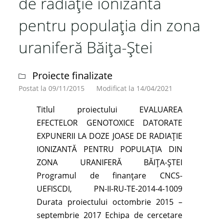
de radiaţie ionizantă
pentru populaţia din zona
uraniferă Băiţa-Ştei
Proiecte finalizate
Postat la 09/11/2015
Modificat la 14/04/2021
Titlul proiectului EVALUAREA
EFECTELOR GENOTOXICE DATORATE
EXPUNERII LA DOZE JOASE DE RADIAŢIE
IONIZANTĂ PENTRU POPULAŢIA DIN
ZONA URANIFERĂ BĂIŢA-ŞTEI
Programul de finanţare CNCS-
UEFISCDI, PN-II-RU-TE-2014-4-1009
Durata proiectului octombrie 2015 –
septembrie 2017 Echipa de cercetare