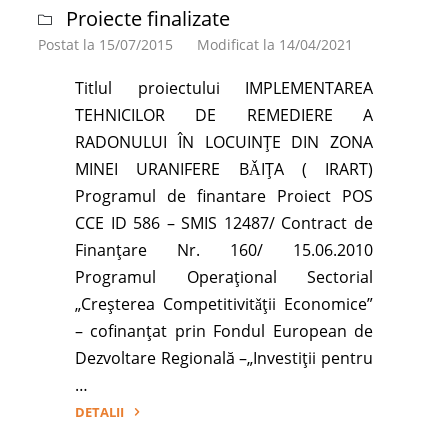
Proiecte finalizate
industriei
metalurgice
Postat la 15/07/2015
Modificat la 14/04/2021
(RESOLMET)"
Titlul proiectului IMPLEMENTAREA
TEHNICILOR DE REMEDIERE A
RADONULUI ÎN LOCUINŢE DIN ZONA
MINEI URANIFERE BǍIŢA ( IRART)
Programul de finantare Proiect POS
CCE ID 586 – SMIS 12487/ Contract de
Finanţare Nr. 160/ 15.06.2010
Programul Operaţional Sectorial
„Creşterea Competitivitǎţii Economice”
– cofinanţat prin Fondul European de
Dezvoltare Regională –„Investiţii pentru
…
DETALII
"Implementarea