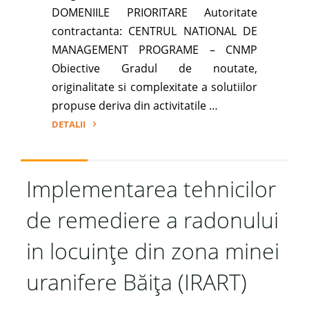
DOMENIILE PRIORITARE Autoritate
contractanta: CENTRUL NATIONAL DE
MANAGEMENT PROGRAME – CNMP
Obiective Gradul de noutate,
originalitate si complexitate a solutiilor
propuse deriva din activitatile …
DETALII
"Tehnologie
inovativa
de
Implementarea tehnicilor
remediere
de remediere a radonului
a
solurilor
in locuințe din zona minei
contaminate
prin
uranifere Băița (IRART)
activitatile
specifice