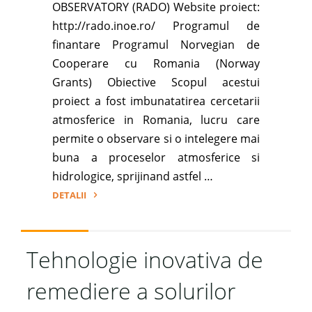
OBSERVATORY (RADO) Website proiect:
http://rado.inoe.ro/ Programul de
finantare Programul Norvegian de
Cooperare cu Romania (Norway
Grants) Obiective Scopul acestui
proiect a fost imbunatatirea cercetarii
atmosferice in Romania, lucru care
permite o observare si o intelegere mai
buna a proceselor atmosferice si
hidrologice, sprijinand astfel …
DETALII
"Romanian
atmospheric
research
Tehnologie inovativa de
3D
remediere a solurilor
observatory
(RADO)"