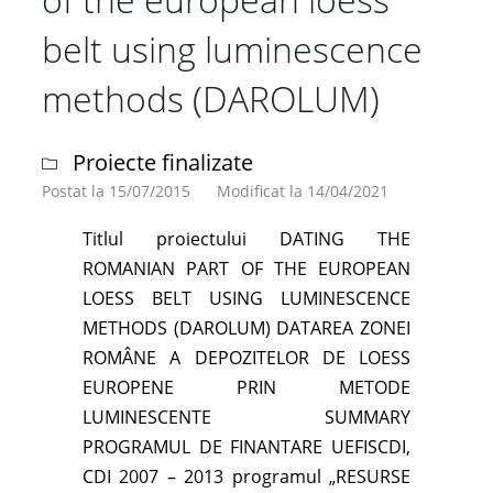
starea
belt using luminescence
de
sanatate:
methods (DAROLUM)
Retea
de
Proiecte finalizate
observatie
la
Postat la 15/07/2015
Modificat la 14/04/2021
nivelul
Titlul proiectului DATING THE
Europei
ROMANIAN PART OF THE EUROPEAN
(SINPHONIE)"
LOESS BELT USING LUMINESCENCE
METHODS (DAROLUM) DATAREA ZONEI
ROMÂNE A DEPOZITELOR DE LOESS
EUROPENE PRIN METODE
LUMINESCENTE SUMMARY
PROGRAMUL DE FINANTARE UEFISCDI,
CDI 2007 – 2013 programul „RESURSE