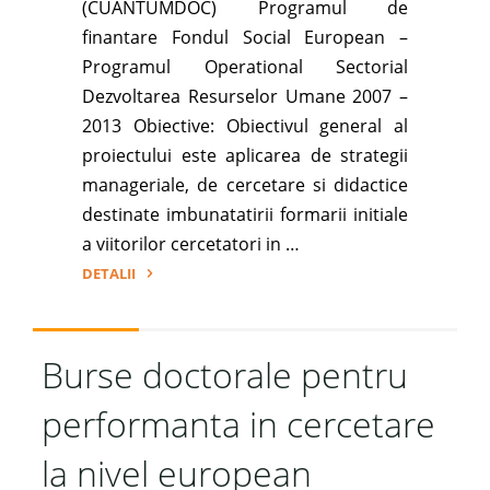
(CUANTUMDOC) Programul de
finantare Fondul Social European –
Programul Operational Sectorial
Dezvoltarea Resurselor Umane 2007 –
2013 Obiective: Obiectivul general al
proiectului este aplicarea de strategii
manageriale, de cercetare si didactice
destinate imbunatatirii formarii initiale
a viitorilor cercetatori in …
DETALII
"Studii
doctorale
pentru
Burse doctorale pentru
performante
performanta in cercetare
europene
in
la nivel european
cercetare