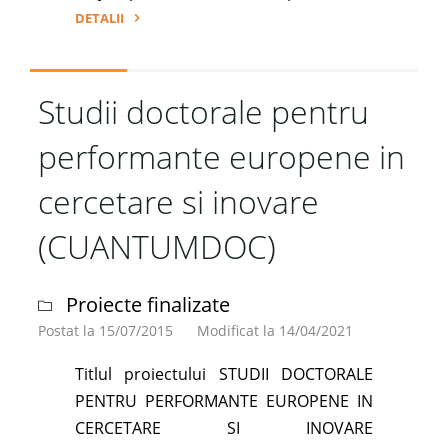
DETALII
"Dezvoltarea
infrastructurii
de
Studii doctorale pentru
cercetare
performante europene in
pentru
managementul
cercetare si inovare
dezastrelor
bazat
(CUANTUMDOC)
pe
calcul
Proiecte finalizate
de
înaltă
Postat la 15/07/2015
Modificat la 14/04/2021
performanță
Titlul proiectului STUDII DOCTORALE
–
PENTRU PERFORMANTE EUROPENE IN
MADECIP"
CERCETARE SI INOVARE