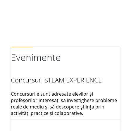
articole
folosind
spectrometria
de
mobilitate
ionică
cuplata
cu
Evenimente
spectrometria
de
masa
Concursuri STEAM EXPERIENCE
(MOBSPEC)"
Concursurile sunt adresate elevilor și
profesorilor interesați să investigheze probleme
reale de mediu și să descopere știința prin
activități practice și colaborative.