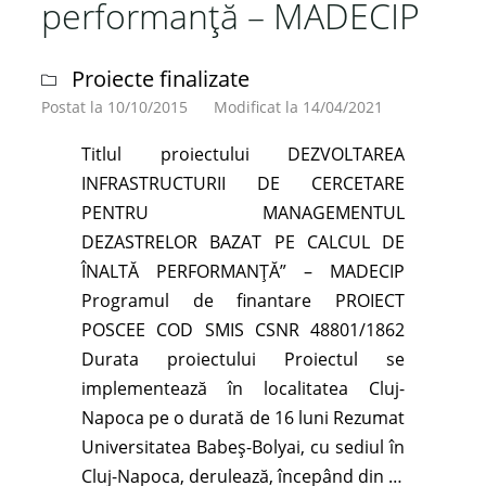
performanță – MADECIP
din
zona
uraniferă
Proiecte finalizate
Băiţa-
Postat la 10/10/2015
Modificat la 14/04/2021
Ştei"
Titlul proiectului DEZVOLTAREA
INFRASTRUCTURII DE CERCETARE
PENTRU MANAGEMENTUL
DEZASTRELOR BAZAT PE CALCUL DE
ÎNALTĂ PERFORMANȚĂ” – MADECIP
Programul de finantare PROIECT
POSCEE COD SMIS CSNR 48801/1862
Durata proiectului Proiectul se
implementează în localitatea Cluj-
Napoca pe o durată de 16 luni Rezumat
Universitatea Babeş-Bolyai, cu sediul în
Cluj-Napoca, derulează, începând din …