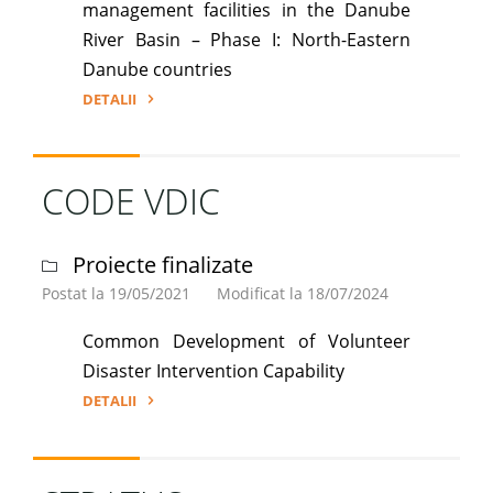
management facilities in the Danube
River Basin – Phase I: North-Eastern
Danube countries
DETALII
"Danube
TMF
Project"
CODE VDIC
Proiecte finalizate
Postat la 19/05/2021
Modificat la 18/07/2024
Common Development of Volunteer
Disaster Intervention Capability
DETALII
"CODE
VDIC"