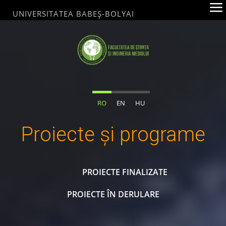
Skip
UNIVERSITATEA BABEȘ-BOLYAI
to
content
FACULTATEA
DE ȘTIINȚA ȘI
INGINERIA
RO
EN
HU
MEDIULUI
UNIVERSITATEA
Proiecte și programe
BABEȘ-
BOLYAI
"
PROIECTE FINALIZATE
PROIECTE ÎN DERULARE