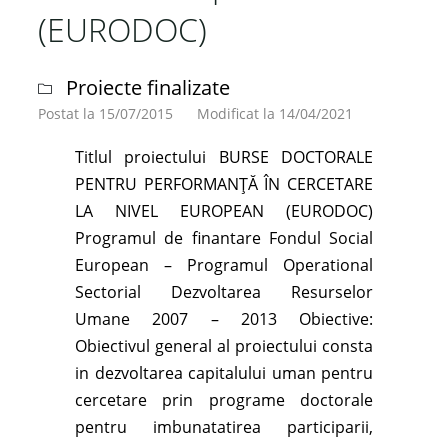
si
(EURODOC)
inovare
(CUANTUMDOC)"
Proiecte finalizate
Postat la 15/07/2015
Modificat la 14/04/2021
Titlul proiectului BURSE DOCTORALE
PENTRU PERFORMANŢĂ ÎN CERCETARE
LA NIVEL EUROPEAN (EURODOC)
Programul de finantare Fondul Social
European – Programul Operational
Sectorial Dezvoltarea Resurselor
Umane 2007 – 2013 Obiective:
Obiectivul general al proiectului consta
in dezvoltarea capitalului uman pentru
cercetare prin programe doctorale
pentru imbunatatirea participarii,