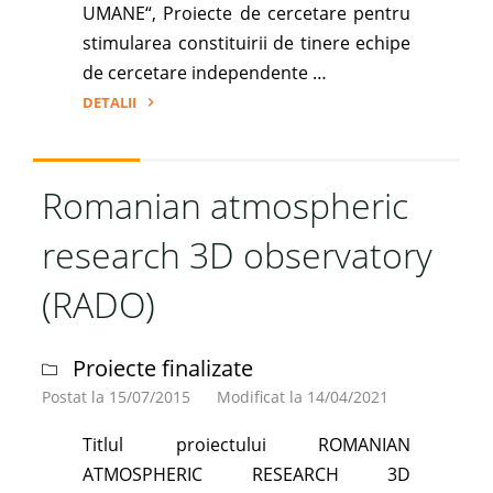
UMANE“, Proiecte de cercetare pentru
stimularea constituirii de tinere echipe
de cercetare independente …
DETALII
"Dating
the
Romanian
Romanian atmospheric
part
research 3D observatory
of
the
(RADO)
european
loess
belt
Proiecte finalizate
using
Postat la 15/07/2015
Modificat la 14/04/2021
luminescence
Titlul proiectului ROMANIAN
methods
ATMOSPHERIC RESEARCH 3D
(DAROLUM)"