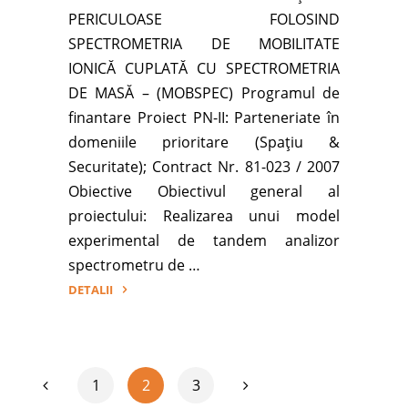
PERICULOASE FOLOSIND
SPECTROMETRIA DE MOBILITATE
IONICĂ CUPLATĂ CU SPECTROMETRIA
DE MASĂ – (MOBSPEC) Programul de
finantare Proiect PN-II: Parteneriate în
domeniile prioritare (Spaţiu &
Securitate); Contract Nr. 81-023 / 2007
Obiective Obiectivul general al
proiectului: Realizarea unui model
experimental de tandem analizor
spectrometru de …
DETALII
"Detectarea
si
identificarea
1
2
3
substantelor
Paginație
periculoase