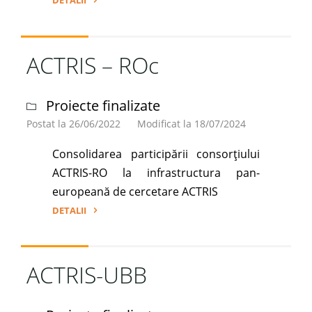
"EcoVoce"
ACTRIS – ROc
Proiecte finalizate
Postat la 26/06/2022
Modificat la 18/07/2024
Consolidarea participării consorțiului
ACTRIS-RO la infrastructura pan-
europeană de cercetare ACTRIS
DETALII
"ACTRIS
–
ROc"
ACTRIS-UBB