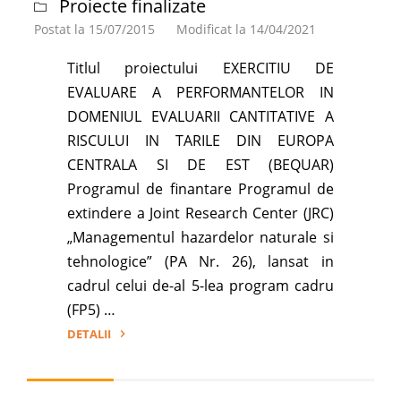
Proiecte finalizate
Postat la 15/07/2015
Modificat la 14/04/2021
Titlul proiectului EXERCITIU DE
EVALUARE A PERFORMANTELOR IN
DOMENIUL EVALUARII CANTITATIVE A
RISCULUI IN TARILE DIN EUROPA
CENTRALA SI DE EST (BEQUAR)
Programul de finantare Programul de
extindere a Joint Research Center (JRC)
„Managementul hazardelor naturale si
tehnologice” (PA Nr. 26), lansat in
cadrul celui de-al 5-lea program cadru
(FP5) …
DETALII
"Exercitiu
de