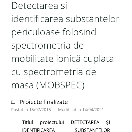
evaluare
Detectarea si
a
identificarea substantelor
performantelor
in
periculoase folosind
domeniul
evaluarii
spectrometria de
cantitative
a
mobilitate ionică cuplata
riscului
cu spectrometria de
in
tarile
masa (MOBSPEC)
din
Europa
Centrala
Proiecte finalizate
si
Postat la 15/07/2015
Modificat la 14/04/2021
de
Titlul proiectului DETECTAREA ŞI
Est
IDENTIFICAREA SUBSTANŢELOR
(BEQUAR)"