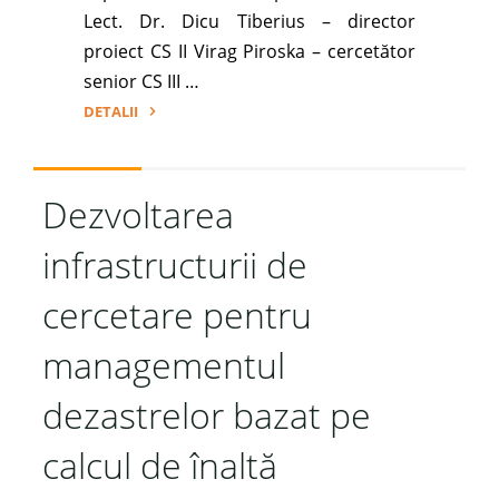
Lect. Dr. Dicu Tiberius – director
proiect CS II Virag Piroska – cercetător
senior CS III …
DETALII
"Evaluarea
efectelor
genotoxice
Dezvoltarea
datorate
infrastructurii de
expunerii
la
cercetare pentru
doze
joase
managementul
de
radiaţie
dezastrelor bazat pe
ionizantă
calcul de înaltă
pentru
populaţia